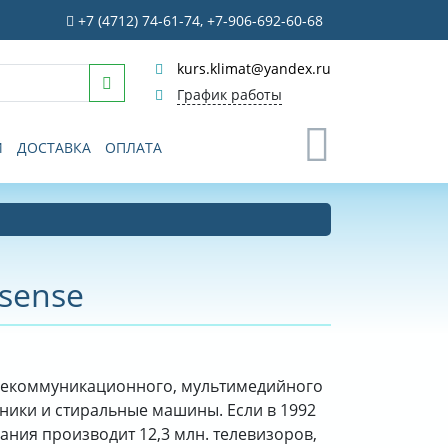
+7 (4712) 74-61-74, +7-906-692-60-68
kurs.klimat@yandex.ru
График работы
0
И
ДОСТАВКА
ОПЛАТА
sense
елекоммуникационного, мультимедийного
ики и стиральные машины. Если в 1992
пания производит 12,3 млн. телевизоров,