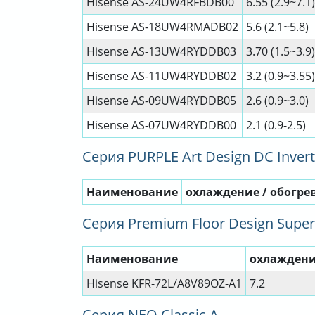
Hisense AS-24UW4RFBDB00
6.55 (2.9~7.1)
Hisense AS-18UW4RMADB02
5.6 (2.1~5.8)
Hisense AS-13UW4RYDDB03
3.70 (1.5~3.9)
Hisense AS-11UW4RYDDB02
3.2 (0.9~3.55)
Hisense AS-09UW4RYDDB05
2.6 (0.9~3.0)
Hisense AS-07UW4RYDDB00
2.1 (0.9-2.5)
Серия PURPLE Art Design DC Invert
Наименование
охлаждение / обогрев
Серия Premium Floor Design Super
Наименование
охлаждение
Hisense KFR-72L/A8V89OZ-A1
7.2
Серия NEO Classic A