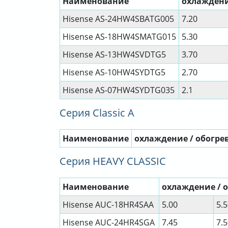
Наименование
охлаждение
Hisense AS-24HW4SBATG005
7.20
Hisense AS-18HW4SMATG015
5.30
Hisense AS-13HW4SVDTG5
3.70
Hisense AS-10HW4SYDTG5
2.70
Hisense AS-07HW4SYDTG035
2.1
Серия Classic A
Наименование
охлаждение / обогрев
Серия HEAVY CLASSIC
Наименование
охлаждение / о
Hisense AUC-18HR4SAA
5.00
5.
Hisense AUC-24HR4SGA
7.45
7.