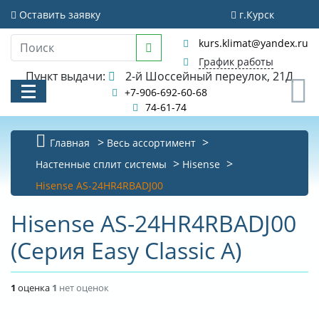
Оставить заявку
г.Курск
kurs.klimat@yandex.ru
График работы
Пункт выдачи:
2-й Шоссейный переулок, 21Д
0
+7-906-692-60-68
74-61-74
Главная
Весь ассортимент
Настенные сплит системы
Hisense
КАТАЛОГ
Hisense AS-24HR4RBADJ00
АКЦИИ И РАСПРОДАЖИ
Hisense AS-24HR4RBADJ00
УСЛУГИ
(Серия Easy Classic A)
БИБЛИОТЕКА
1
оценка
1
нет оценок
НОВОСТИ