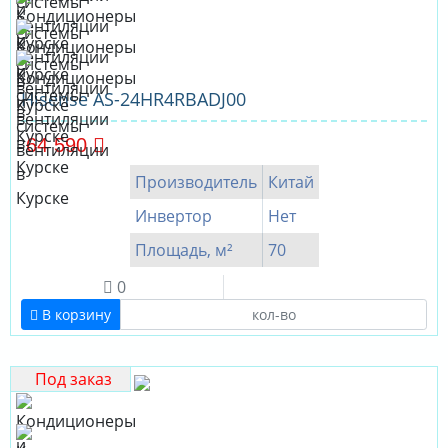
Hisense AS-24HR4RBADJ00
64 590
Производитель
Китай
Инвертор
Нет
Площадь, м²
70
0
В корзину
Под заказ