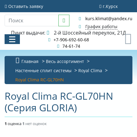
Оставить заявку
г.Курск
kurs.klimat@yandex.ru
График работы
Пункт выдачи:
2-й Шоссейный переулок, 21Д
0
+7-906-692-60-68
74-61-74
Главная
Весь ассортимент
Настенные сплит системы
Royal Clima
КАТАЛОГ
Royal Clima RC-GL70HN
АКЦИИ И РАСПРОДАЖИ
Royal Clima RC-GL70HN
УСЛУГИ
(Серия GLORIA)
БИБЛИОТЕКА
1
оценка
1
нет оценок
НОВОСТИ