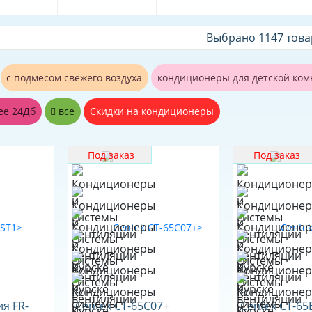
Выбрано 1147 тов
с подмесом свежего воздуха
кондиционеры для детской ко
ее 24Дб
все
Скидки на кондиционеры
Под заказ
Под заказ
ия FR-
Centek CT-65C07+
Centek CT-65