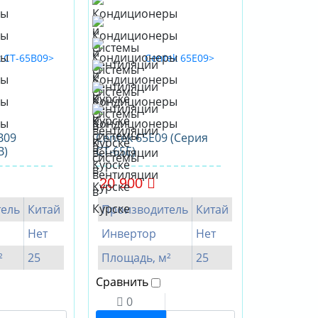
B09
Centek 65E09 (Серия
B)
CT-65E)
20 900
ель
Китай
Производитель
Китай
Нет
Инвертор
Нет
²
25
Площадь, м²
25
Сравнить
0