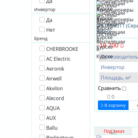
Да
Инвертор
Да
FR-09SBST1 (Сер
Нет
SBST)
Бренд
19 700
CHERBROOKE
Производител
AC Electric
Инвертор
Aeronik
Площадь, м²
Airwell
Сравнить
Akvilon
0
Alecord
В корзину
AQUA
AUX
Ballu
Под заказ
Berlingtoun