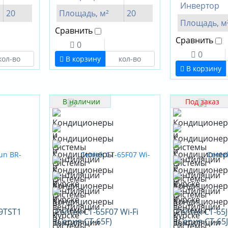
Инвертор
20
Площадь, м²
20
Площадь, м
Сравнить
Сравнить
0
0
В корзину
В корзину
В наличии
Под заказ
09TST1
Centek CT-65F07 Wi-Fi
Centek CT-65
(Серия CT-65F)
(Серия CT-65J