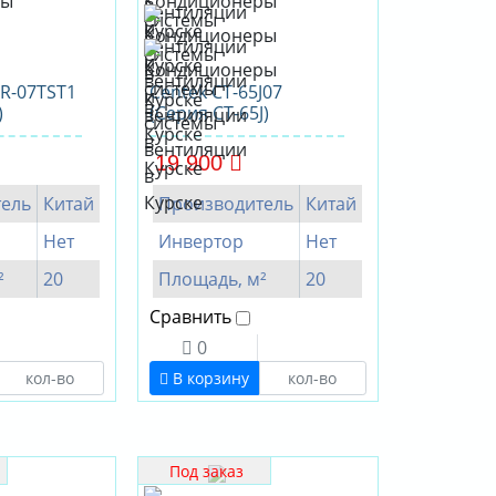
BR-07TST1
Centek CT-65J07
)
(Серия CT-65J)
19 900
ель
Китай
Производитель
Китай
Нет
Инвертор
Нет
²
20
Площадь, м²
20
Сравнить
0
В корзину
Под заказ