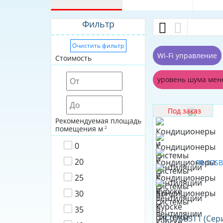
Фильтр
Очистить фильтр
Wi-Fi управление
Стоимость
уровень шума мен
Под заказ
Рекомендуемая площадь
помещения м
2
0
20
25
30
35
FR-07SBST1 (Сер