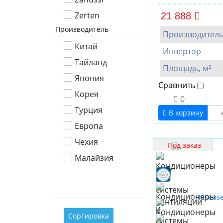
Zerten
21 888
Производитель
Производител
Китай
Инвертор
Тайланд
Площадь, м²
Япония
Сравнить
Корея
0
Турция
В корзину
Европа
Чехия
Под заказ
Малайзия