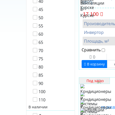
40
SBST)
45
17 100
50
Производител
55
Инвертор
60
Площадь, м²
65
Сравнить
70
0
75
В корзину
80
85
Под заказ
90
100
110
В наличии