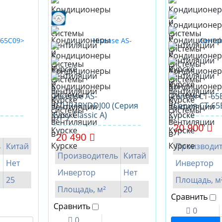
Hisense AS-
Centek CT-65
07HR4RYDDJ00 (Серия
(Серия CT-65
Easy Classic A)
20 900
20 490
ь
Китай
Производит
Производитель
Китай
Нет
Инвертор
Инвертор
Нет
25
Площадь, м
Площадь, м²
20
Сравнить
Сравнить
0
0