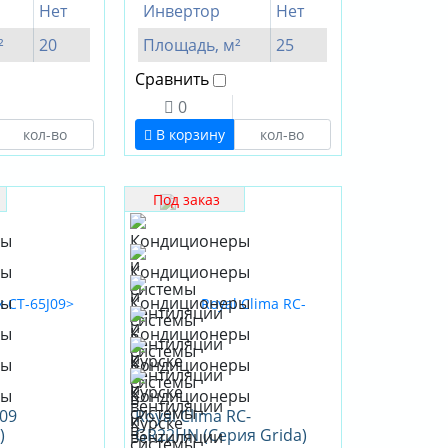
Нет
Инвертор
Нет
²
20
Площадь, м²
25
Сравнить
0
В корзину
Под заказ
J09
Royal Clima RC-
)
GR22HN (Серия Grida)