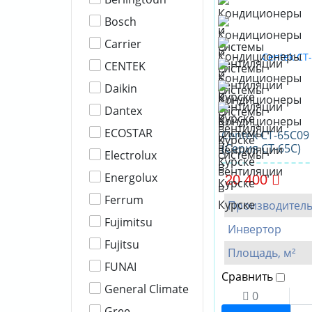
Bosch
Carrier
CENTEK
Daikin
Dantex
ECOSTAR
Centek CT-65C09
(Серия CT-65C)
Electrolux
Energolux
20 400
Ferrum
Производител
Fujimitsu
Инвертор
Fujitsu
Площадь, м²
FUNAI
Сравнить
General Climate
0
Gree