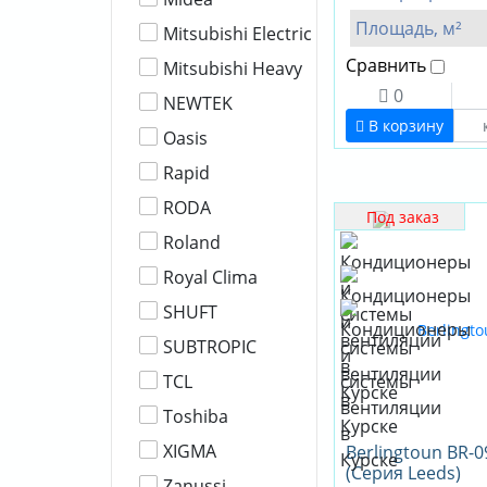
Площадь, м²
Mitsubishi Electric
Сравнить
Mitsubishi Heavy
0
NEWTEK
В корзину
Oasis
Rapid
RODA
Под заказ
Roland
Royal Clima
SHUFT
SUBTROPIC
TCL
Toshiba
XIGMA
Berlingtoun BR-
(Серия Leeds)
Zanussi