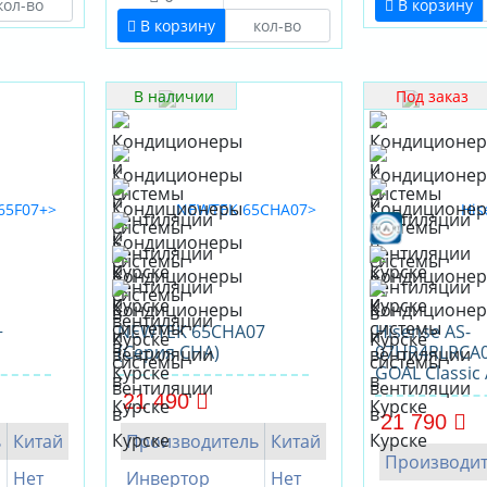
В корзину
В корзину
В наличии
Под заказ
+
NEWTEK 65CHA07
Hisense AS-
(Серия CHA)
07HR4RLRCA0
GOAL Classic 
21 490
21 790
ь
Китай
Производитель
Китай
Производит
Нет
Инвертор
Нет