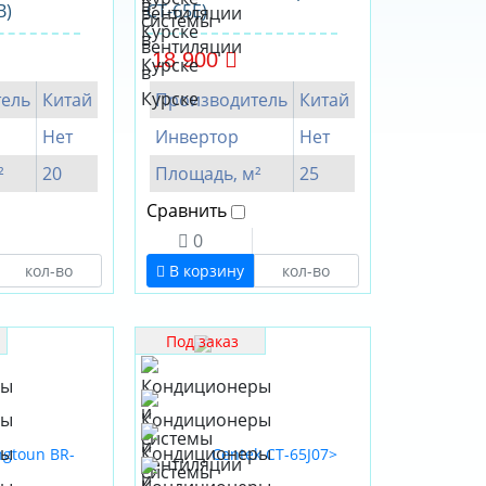
B)
CT-65E)
18 900
ель
Китай
Производитель
Китай
Нет
Инвертор
Нет
²
20
Площадь, м²
25
Сравнить
0
В корзину
Под заказ