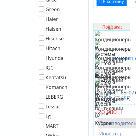
В корзину
Green
Haier
Под заказ
Halsen
Hisense
Hitachi
Hyundai
IGC
Kentatsu
Komanchi
Centek CT-65F07
LEBERG
(Серия CT-65F)
Lessar
20 900
Lg
Производител
MART
Инвертор
Midea