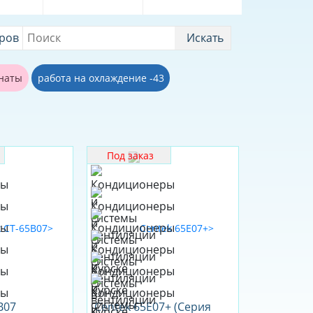
аров
Искать
мнаты
работа на охлаждение -43
Под заказ
B07
Centek 65E07+ (Серия