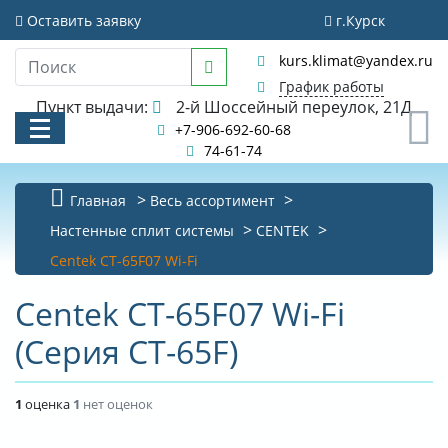
Оставить заявку
г.Курск
kurs.klimat@yandex.ru
График работы
Пункт выдачи:
2-й Шоссейный переулок, 21Д
0
+7-906-692-60-68
74-61-74
Главная
Весь ассортимент
КАТАЛОГ
Настенные сплит системы
CENTEK
Centek CT-65F07 Wi-Fi
АКЦИИ И РАСПРОДАЖИ
Centek CT-65F07 Wi-Fi
УСЛУГИ
(Серия CT-65F)
БИБЛИОТЕКА
НОВОСТИ
1
оценка
1
нет оценок
КОНТАКТЫ