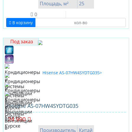
Площадь, м²
25
0
В корзину
Под заказ
Hisense AS-07HW4SYDTG035
24 990
Производитель
Китай