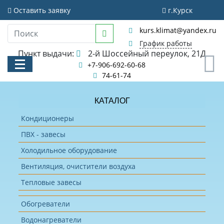
Оставить заявку
г.Курск
kurs.klimat@yandex.ru
График работы
Пункт выдачи:
2-й Шоссейный переулок, 21Д
0
+7-906-692-60-68
74-61-74
КАТАЛОГ
КАТАЛОГ
Кондиционеры
ПВХ - завесы
АКЦИИ И РАСПРОДАЖИ
Холодильное оборудование
УСЛУГИ
Вентиляция, очистители воздуха
БИБЛИОТЕКА
Тепловые завесы
НОВОСТИ
Обогреватели
КОНТАКТЫ
Водонагреватели