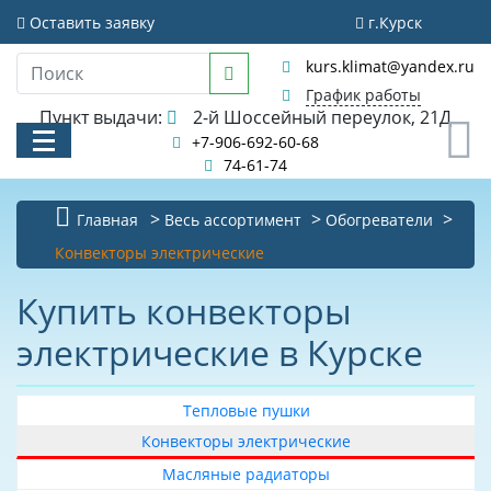
Фильтр
Оставить заявку
г.Курск
kurs.klimat@yandex.ru
Очистить фильтр
График работы
Стоимость
Пункт выдачи:
2-й Шоссейный переулок, 21Д
0
+7-906-692-60-68
74-61-74
Главная
Весь ассортимент
Обогреватели
Бренд
КАТАЛОГ
Конвекторы электрические
Akvilon
АКЦИИ И РАСПРОДАЖИ
Купить конвекторы
Ballu
электрические в Курске
УСЛУГИ
Oasis
В
БИБЛИОТЕКА
наличии
Тепловые пушки
НОВОСТИ
Да
Конвекторы электрические
Масляные радиаторы
КОНТАКТЫ