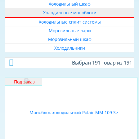
Холодильный шкаф
Север
О КОМПАНИИ
Холодильные моноблоки
Холодильные
ДОСТАВКА
моноблоки
Холодильные сплит системы
Морозильные лари
Низкотемпературные
ОПЛАТА
Морозильный шкаф
Среднетемпературные
Холодильники
В
наличии
Выбран 191 товар из 191
Да
Под заказ