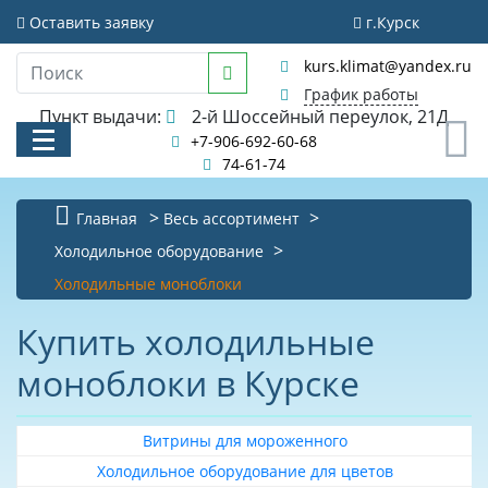
Фильтр
Оставить заявку
г.Курск
kurs.klimat@yandex.ru
Очистить фильтр
График работы
Стоимость
Пункт выдачи:
2-й Шоссейный переулок, 21Д
0
+7-906-692-60-68
74-61-74
Главная
Весь ассортимент
Бренд
КАТАЛОГ
Холодильное оборудование
Polair
Холодильные моноблоки
АКЦИИ И РАСПРОДАЖИ
Polus-
Купить холодильные
УСЛУГИ
Sar
моноблоки в Курске
lider
БИБЛИОТЕКА
polair
НОВОСТИ
Витрины для мороженного
technoblock
Холодильное оборудование для цветов
КОНТАКТЫ
zanotti