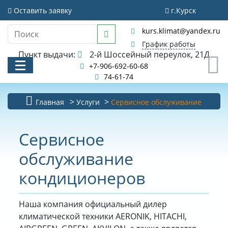
Оставить заявку
г.Курск
kurs.klimat@yandex.ru
График работы
Пункт выдачи:
2-й Шоссейный переулок, 21Д
0
+7-906-692-60-68
74-61-74
Главная
Услуги
Сервисное обслуживание
КАТАЛОГ
Сервисное
АКЦИИ И РАСПРОДАЖИ
обслуживание
УСЛУГИ
кондиционеров
БИБЛИОТЕКА
Наша компания официальный дилер
НОВОСТИ
климатической техники AERONIK, HITACHI,