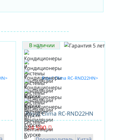
В наличии
Royal Clima RC-RND22HN
24 590
й
Производитель
Китай