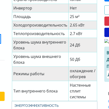
Инвертор
Нет
Площадь
25 м²
Холодопроизводительность
2.65 кВт
Теплопроизводительность
2.7 кВт
Уровень шума внутреннего
24 Дб
блока
В
Уровень шума внешнего
50 Дб
Д
блока
П
охлаждение /
Режимы работы
обогрев
Настенные
Тип внутреннего блока
сплит
системы
ЭНЕРГОЭФФЕКТИВНОСТЬ