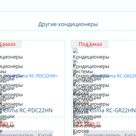
Другие кондиционеры
 заказ
Под заказ
l Clima RC-PDC22HN
Royal Clima RC-GR22HN
390
21 990
Производитель
Китай
Производитель
Кита