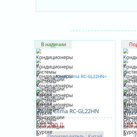
В наличии
Под
Royal Clima RC-GL22HN
Roya
23 290
24 
Производитель
Китай