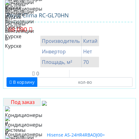
Royal Clima RC-GL70HN
68 090
Производитель
Китай
Инвертор
Нет
Площадь, м²
70
0
В корзину
Под заказ