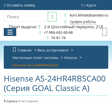
Оставить заявку
г.Курск
kurs.klimat@yandex.ru
График работы
Пункт выдачи:
2-й Шоссейный переулок, 21Д
0
+7-906-692-60-68
74-61-74
Главная
Весь ассортимент
Настенные сплит системы
Hisense
КАТАЛОГ
Hisense AS-24HR4RBSCA00
АКЦИИ И РАСПРОДАЖИ
Hisense AS-24HR4RBSCA00
УСЛУГИ
(Серия GOAL Classic A)
БИБЛИОТЕКА
1
оценка
1
нет оценок
НОВОСТИ