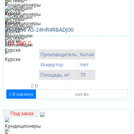
Hisense AS-24HR4RBADJ00
64 590
Производитель
Китай
Инвертор
Нет
Площадь, м²
70
0
В корзину
Под заказ