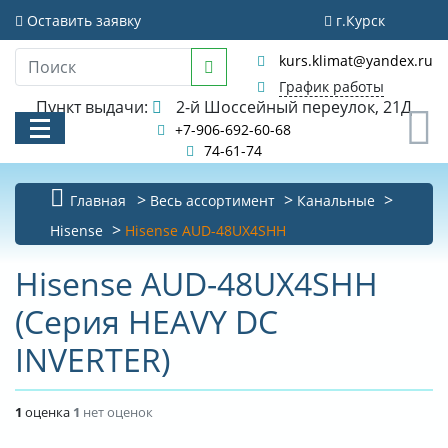
Оставить заявку
г.Курск
kurs.klimat@yandex.ru
График работы
Пункт выдачи:
2-й Шоссейный переулок, 21Д
0
+7-906-692-60-68
74-61-74
Главная
Весь ассортимент
Канальные
КАТАЛОГ
Hisense
Hisense AUD-48UX4SHH
АКЦИИ И РАСПРОДАЖИ
Hisense AUD-48UX4SHH
(Серия HEAVY DC
УСЛУГИ
INVERTER)
БИБЛИОТЕКА
НОВОСТИ
1
оценка
1
нет оценок
КОНТАКТЫ