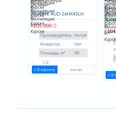
Hisense AUD-24HX4SLH
Roya
E 24
105 890
104
Производитель
Китай
Инвертор
Нет
Площадь, м²
80
0
В корзину
В 