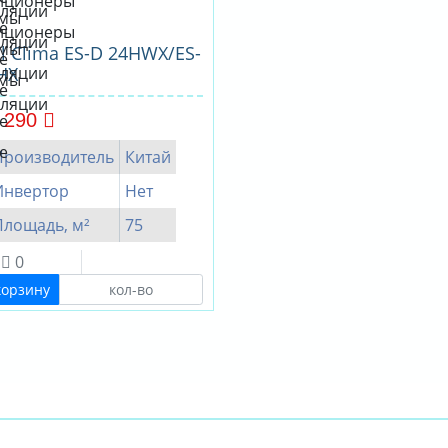
l Clima ES-D 24HWX/ES-
HX
 290
Производитель
Китай
Инвертор
Нет
Площадь, м²
75
0
корзину