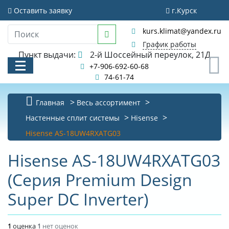
Оставить заявку
г.Курск
kurs.klimat@yandex.ru
График работы
Пункт выдачи:
2-й Шоссейный переулок, 21Д
0
+7-906-692-60-68
74-61-74
Главная
Весь ассортимент
КАТАЛОГ
Настенные сплит системы
Hisense
Hisense AS-18UW4RXATG03
АКЦИИ И РАСПРОДАЖИ
Hisense AS-18UW4RXATG03
УСЛУГИ
(Серия Premium Design
БИБЛИОТЕКА
Super DC Inverter)
НОВОСТИ
КОНТАКТЫ
1
оценка
1
нет оценок