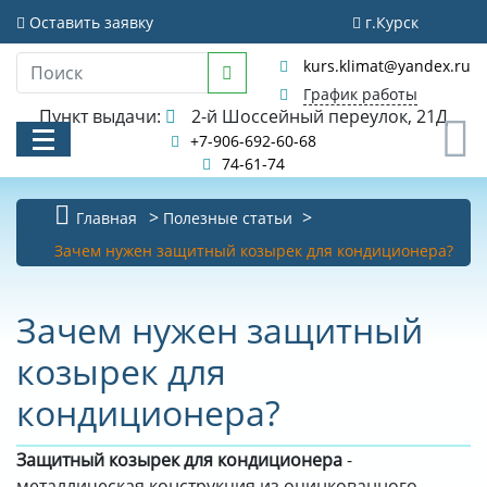
Оставить заявку
г.Курск
kurs.klimat@yandex.ru
График работы
Пункт выдачи:
2-й Шоссейный переулок, 21Д
0
+7-906-692-60-68
74-61-74
Главная
Полезные статьи
КАТАЛОГ
Зачем нужен защитный козырек для кондиционера?
АКЦИИ И РАСПРОДАЖИ
Зачем нужен защитный
УСЛУГИ
козырек для
БИБЛИОТЕКА
кондиционера?
НОВОСТИ
Защитный козырек для кондиционера
-
КОНТАКТЫ
металлическая конструкция из оцинкованного