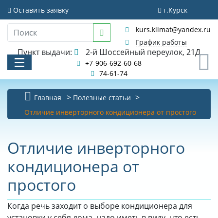
Оставить заявку
г.Курск
kurs.klimat@yandex.ru
График работы
Пункт выдачи:
2-й Шоссейный переулок, 21Д
0
+7-906-692-60-68
74-61-74
Главная
Полезные статьи
КАТАЛОГ
Отличие инверторного кондиционера от простого
АКЦИИ И РАСПРОДАЖИ
Отличие инверторного
УСЛУГИ
кондиционера от
БИБЛИОТЕКА
простого
НОВОСТИ
Когда речь заходит о выборе кондиционера для
КОНТАКТЫ
установки у себя дома, надо иметь в виду, что есть