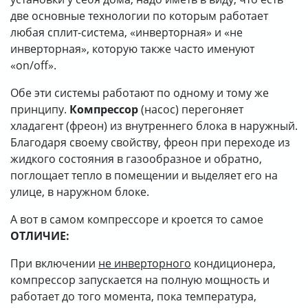
две основные технологии по которым работает
О КОМПАНИИ
любая сплит-система, «инверторная» и «не
ДОСТАВКА
инверторная», которую также часто именуют
«on/off».
ОПЛАТА
Обе эти системы работают по одному и тому же
принципу.
Компрессор
(насос) перегоняет
хладагент (фреон) из внутреннего блока в наружный.
Благодаря своему свойству, фреон при переходе из
жидкого состояния в газообразное и обратно,
поглощает тепло в помещении и выделяет его на
улице, в наружном блоке.
А вот в самом компрессоре и кроется то самое
ОТЛИЧИЕ:
При включении
не инверторного
кондиционера,
компрессор запускается на полную мощность и
работает до того момента, пока температура,