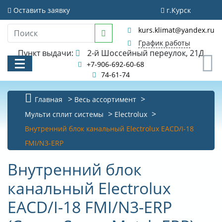
Оставить заявку
г.Курск
kurs.klimat@yandex.ru
График работы
Пункт выдачи:
2-й Шоссейный переулок, 21Д
0
+7-906-692-60-68
74-61-74
Главная
Весь ассортимент
КАТАЛОГ
Мульти сплит системы
Electrolux
Внутренний блок канальный Electrolux EACD/I-18
АКЦИИ И РАСПРОДАЖИ
FMI/N3-ERP
УСЛУГИ
Внутренний блок
БИБЛИОТЕКА
канальный Electrolux
НОВОСТИ
EACD/I-18 FMI/N3-ERP
КОНТАКТЫ