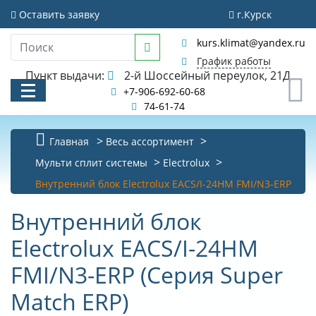
Оставить заявку
г.Курск
kurs.klimat@yandex.ru
График работы
Пункт выдачи:
2-й Шоссейный переулок, 21Д
0
+7-906-692-60-68
74-61-74
Главная
Весь ассортимент
КАТАЛОГ
Мульти сплит системы
Electrolux
Внутренний блок Electrolux EACS/I-24HM FMI/N3-ERP
АКЦИИ И РАСПРОДАЖИ
Внутренний блок
УСЛУГИ
Electrolux EACS/I-24HM
БИБЛИОТЕКА
FMI/N3-ERP (Серия Super
НОВОСТИ
Match ERP)
КОНТАКТЫ