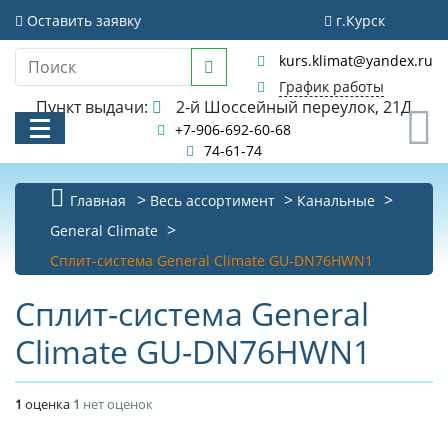
Оставить заявку
г.Курск
kurs.klimat@yandex.ru
График работы
Пункт выдачи:
2-й Шоссейный переулок, 21Д
0
+7-906-692-60-68
74-61-74
Главная
Весь ассортимент
Канальные
КАТАЛОГ
General Climate
Сплит-система General Climate GU-DN76HWN1
АКЦИИ И РАСПРОДАЖИ
Сплит-система General
УСЛУГИ
Climate GU-DN76HWN1
БИБЛИОТЕКА
НОВОСТИ
1
оценка
1
нет оценок
КОНТАКТЫ