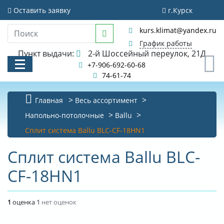
Оставить заявку
г.Курск
kurs.klimat@yandex.ru
График работы
Пункт выдачи:
2-й Шоссейный переулок, 21Д
0
+7-906-692-60-68
74-61-74
Главная
Весь ассортимент
КАТАЛОГ
Напольно-потолочные
Ballu
Сплит система Ballu BLC-CF-18HN1
АКЦИИ И РАСПРОДАЖИ
Сплит система Ballu BLC-
УСЛУГИ
CF-18HN1
БИБЛИОТЕКА
НОВОСТИ
1
оценка
1
нет оценок
КОНТАКТЫ