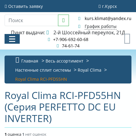
Оставить заявку
г.Курск
kurs.klimat@yandex.ru
График работы
Пункт выдачи:
2-й Шоссейный переулок, 21Д
0
+7-906-692-60-68
74-61-74
Главная
Весь ассортимент
КАТАЛОГ
Настенные сплит системы
Royal Clima
Royal Clima RCI-PFD55HN
АКЦИИ И РАСПРОДАЖИ
Royal Clima RCI-PFD55HN
УСЛУГИ
(Серия PERFETTO DC EU
БИБЛИОТЕКА
INVERTER)
НОВОСТИ
КОНТАКТЫ
1
оценка
1
нет оценок