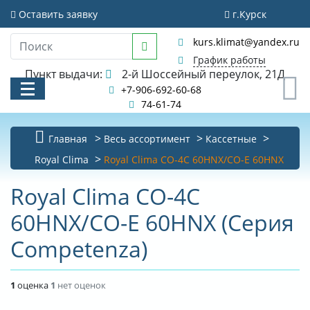
Оставить заявку
г.Курск
kurs.klimat@yandex.ru
График работы
Пункт выдачи:
2-й Шоссейный переулок, 21Д
0
+7-906-692-60-68
74-61-74
Главная
Весь ассортимент
Кассетные
КАТАЛОГ
Royal Clima
Royal Clima CO-4C 60HNX/CO-E 60HNX
АКЦИИ И РАСПРОДАЖИ
Royal Clima CO-4C
60HNX/CO-E 60HNX (Серия
УСЛУГИ
Competenza)
БИБЛИОТЕКА
НОВОСТИ
1
оценка
1
нет оценок
КОНТАКТЫ