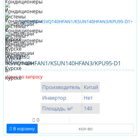
Kentatsu
KSVQ140HFAN1/KSUN140HFAN3/KPU95-D1
Цена по запросу
Производитель
Китай
Инвертор
Нет
Площадь, м²
140
0
В корзину