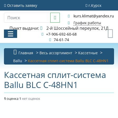
Оставить заявку
г.Курск
kurs.klimat@yandex.ru
График работы
Пункт выдачи:
2-й Шоссейный переулок, 21Д
0
+7-906-692-60-68
74-61-74
Главная
Весь ассортимент
Кассетные
Ballu
Кассетная сплит-система Ballu BLC C-48HN1
КАТАЛОГ
Кассетная сплит-система
АКЦИИ И РАСПРОДАЖИ
Ballu BLC C-48HN1
УСЛУГИ
БИБЛИОТЕКА
1
оценка
1
нет оценок
НОВОСТИ