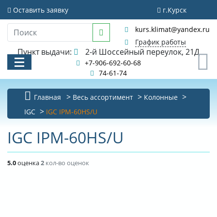
Оставить заявку
г.Курск
kurs.klimat@yandex.ru
График работы
Пункт выдачи:
2-й Шоссейный переулок, 21Д
0
+7-906-692-60-68
74-61-74
Главная
Весь ассортимент
Колонные
КАТАЛОГ
IGC
IGC IPM-60HS/U
АКЦИИ И РАСПРОДАЖИ
IGC IPM-60HS/U
УСЛУГИ
5.0
оценка
2
кол-во оценок
БИБЛИОТЕКА
НОВОСТИ
КОНТАКТЫ