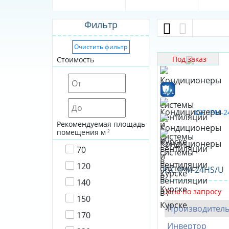
Фильтр
Очистить фильтр
Под заказ
Стоимость
Рекомендуемая площадь
помещения м
2
70
120
IGC IPM-24HS/U
140
Цена по запросу
150
Производител
170
Инвертор