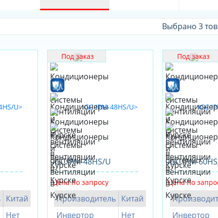
Выбрано 3 то
Под заказ
Под заказ
IGC IPM-48HS/U
IGC IPM-60HS
Цена по запросу
Цена по запро
ь
Китай
Производитель
Китай
Производит
Нет
Инвертор
Нет
Инвертор