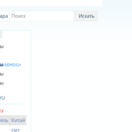
вара
Искать
/U
су
ель
Китай
Нет