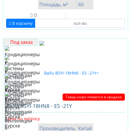
Площадь, м²
60
0
В корзину
Под заказ
Товар скоро появится в продаже
Ballu BSYI-18HN8 - ES -21Y
Цена по запросу
Производитель
Китай