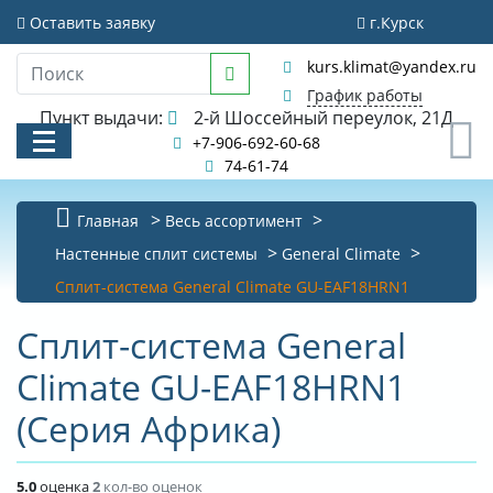
Оставить заявку
г.Курск
kurs.klimat@yandex.ru
График работы
Пункт выдачи:
2-й Шоссейный переулок, 21Д
0
+7-906-692-60-68
74-61-74
Главная
Весь ассортимент
КАТАЛОГ
Настенные сплит системы
General Climate
Cплит-система General Climate GU-EAF18HRN1
АКЦИИ И РАСПРОДАЖИ
Cплит-система General
УСЛУГИ
Climate GU-EAF18HRN1
БИБЛИОТЕКА
(Серия Африка)
НОВОСТИ
КОНТАКТЫ
5.0
оценка
2
кол-во оценок