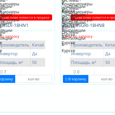
Товар скоро появится в продаже
Товар скоро появится в пр
u BSDI-18HN1
Ballu BSGRI-18HN8
по запросу
Цена по запросу
Производитель
Китай
Производитель
Кита
Инвертор
Да
Инвертор
Да
Площадь, м²
50
Площадь, м²
50
7
0
корзину
В корзину