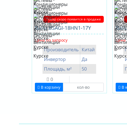
Товар скоро появится в продаже
Ballu BSAGI-18HN1-17Y
Ball
Цена по запросу
Цена 
Производитель
Китай
Инвертор
Да
Площадь, м²
50
0
В корзину
В 