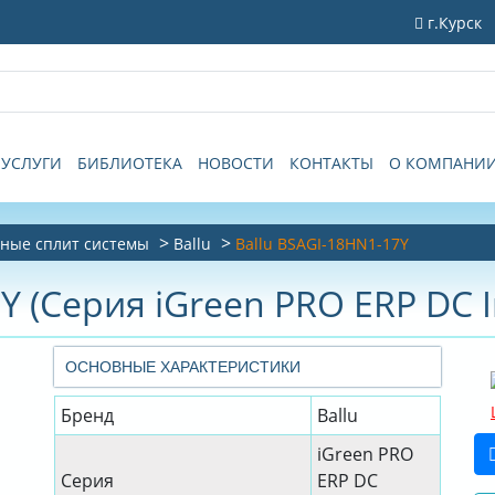
г.Курск
УСЛУГИ
БИБЛИОТЕКА
НОВОСТИ
КОНТАКТЫ
О КОМПАНИ
ные сплит системы
Ballu
Ballu BSAGI-18HN1-17Y
Y (Серия iGreen PRO ERP DC I
ОСНОВНЫЕ ХАРАКТЕРИСТИКИ
Бренд
Ballu
iGreen PRO
Серия
ERP DC