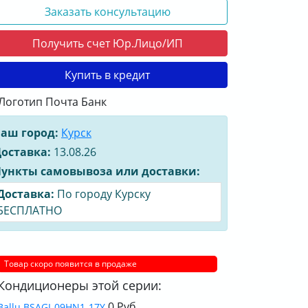
Заказать консультацию
Получить счет Юр.Лицо/ИП
Купить в кредит
аш город:
Курск
оставка:
13.08.26
ункты самовывоза или доставки:
Доставка:
По городу Курску
БЕСПЛАТНО
Товар скоро появится в продаже
Кондиционеры этой серии:
0 Руб.
Ballu BSAGI-09HN1-17Y