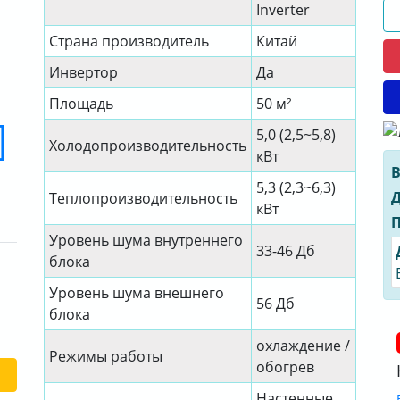
Inverter
Страна производитель
Китай
Инвертор
Да
Площадь
50 м²
5,0 (2,5~5,8)
Холодопроизводительность
кВт
В
5,3 (2,3~6,3)
Д
Теплопроизводительность
кВт
П
Уровень шума внутреннего
33-46 Дб
блока
Уровень шума внешнего
56 Дб
блока
охлаждение /
Режимы работы
обогрев
Настенные