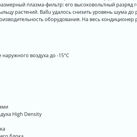
азмерный плазма-фильтр: его высоковольтный разряд г
льцу растений. Ballu удалось снизить уровень шума до 
роизводительность оборудования. На весь кондиционер 
 наружного воздуха до -15°С
ками
уха High Density
ка
его блока