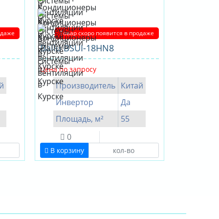
одаже
Товар скоро появится в продаже
Ballu BSUI-18HN8
Цена по запросу
й
Производитель
Китай
Инвертор
Да
Площадь, м²
55
0
В корзину