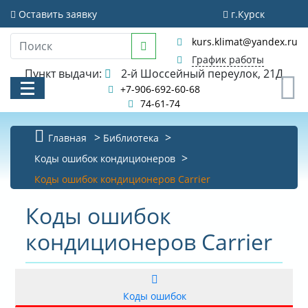
Оставить заявку
г.Курск
kurs.klimat@yandex.ru
График работы
Пункт выдачи:
2-й Шоссейный переулок, 21Д
0
+7-906-692-60-68
74-61-74
Главная
Библиотека
КАТАЛОГ
Коды ошибок кондиционеров
Коды ошибок кондиционеров Carrier
АКЦИИ И РАСПРОДАЖИ
Коды ошибок
УСЛУГИ
кондиционеров Carrier
БИБЛИОТЕКА
НОВОСТИ
Коды ошибок
КОНТАКТЫ