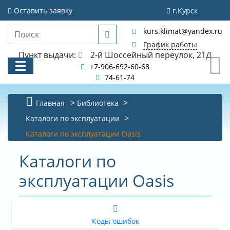
Оставить заявку
г.Курск
kurs.klimat@yandex.ru
График работы
Пункт выдачи:
2-й Шоссейный переулок, 21Д
0
+7-906-692-60-68
74-61-74
Главная
Библиотека
КАТАЛОГ
Каталоги по эксплуатации
Каталоги по эксплуатации Oasis
АКЦИИ И РАСПРОДАЖИ
Каталоги по
УСЛУГИ
эксплуатации Oasis
БИБЛИОТЕКА
НОВОСТИ
Коды ошибок
КОНТАКТЫ