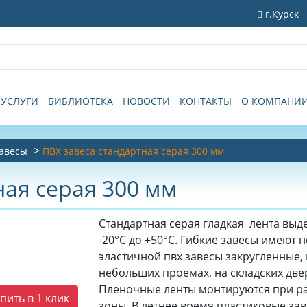
г.Курск
УСЛУГИ
БИБЛИОТЕКА
НОВОСТИ
КОНТАКТЫ
О КОМПАНИ
завесы
ПВХ завеса стандартная серая 300 мм
ная серая 300 мм
Стандартная серая гладкая лента вы
-20°C до +50°C. Гибкие завесы имеют 
эластичной пвх завесы закругленные,
небольших проемах, на складских двер
Пленочные ленты монтируются при р
пить в 1 клик
зоны. В летнее время пластиковые за