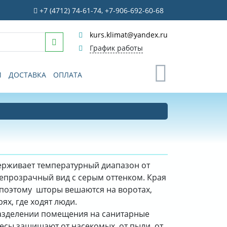
+7 (4712) 74-61-74, +7-906-692-60-68
kurs.klimat@yandex.ru
График работы
0
И
ДОСТАВКА
ОПЛАТА
держивает температурный диапазон от
непрозрачный вид с серым оттенком. Края
 поэтому шторы вешаются на воротах,
ях, где ходят люди.
азделении помещения на санитарные
весы защищают от насекомых, от пыли, от