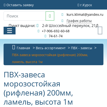
Оставить заявку
г.Курск
kurs.klimat@yandex.ru
График работы
Пункт выдачи:
2-й Шоссейный переулок, 21Д
0
+7-906-692-60-68
74-61-74
Главная
Весь ассортимент
ПВХ - завесы
ПВХ-завеса морозостойкая (рифленая) 200мм,
КАТАЛОГ
ламель, высота 1м
АКЦИИ И РАСПРОДАЖИ
ПВХ-завеса
УСЛУГИ
морозостойкая
БИБЛИОТЕКА
(рифленая) 200мм,
ламель, высота 1м
НОВОСТИ