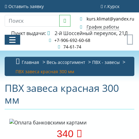
Оставить заявку
г.Курск
kurs.klimat@yandex.ru
График работы
Пункт выдачи:
2-й Шоссейный переулок, 21Д
0
+7-906-692-60-68
74-61-74
Главная
Весь ассортимент
ПВХ - завесы
КАТАЛОГ
ПВХ завеса красная 300 мм
АКЦИИ И РАСПРОДАЖИ
ПВХ завеса красная 300
мм
УСЛУГИ
БИБЛИОТЕКА
НОВОСТИ
340
КОНТАКТЫ