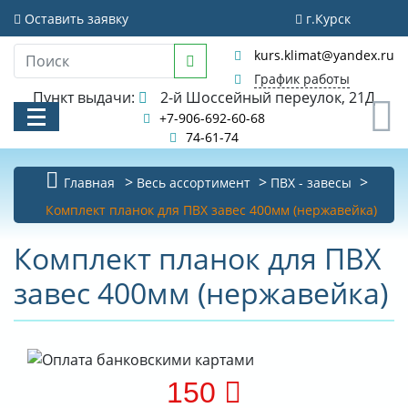
Оставить заявку
г.Курск
kurs.klimat@yandex.ru
График работы
Пункт выдачи:
2-й Шоссейный переулок, 21Д
0
+7-906-692-60-68
74-61-74
Главная
Весь ассортимент
ПВХ - завесы
КАТАЛОГ
Комплект планок для ПВХ завес 400мм (нержавейка)
АКЦИИ И РАСПРОДАЖИ
Комплект планок для ПВХ
завес 400мм (нержавейка)
УСЛУГИ
БИБЛИОТЕКА
НОВОСТИ
150
КОНТАКТЫ