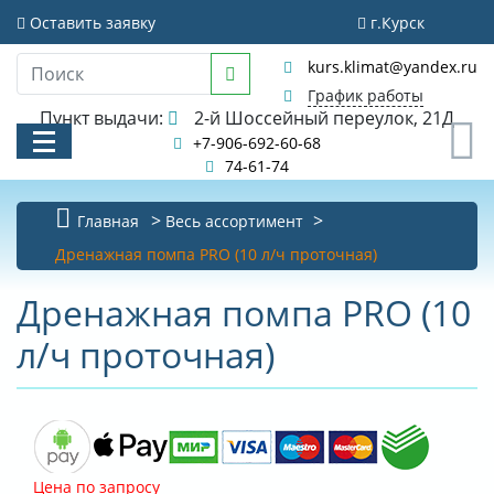
Оставить заявку
г.Курск
kurs.klimat@yandex.ru
График работы
Пункт выдачи:
2-й Шоссейный переулок, 21Д
0
+7-906-692-60-68
74-61-74
Главная
Весь ассортимент
Дренажная помпа PRO (10 л/ч проточная)
КАТАЛОГ
Дренажная помпа PRO (10
АКЦИИ И РАСПРОДАЖИ
л/ч проточная)
УСЛУГИ
БИБЛИОТЕКА
НОВОСТИ
Цена по запросу