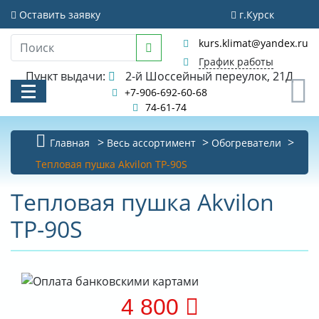
Оставить заявку
г.Курск
kurs.klimat@yandex.ru
График работы
Пункт выдачи:
2-й Шоссейный переулок, 21Д
0
+7-906-692-60-68
74-61-74
Главная
Весь ассортимент
Обогреватели
КАТАЛОГ
Тепловая пушка Akvilon TP-90S
АКЦИИ И РАСПРОДАЖИ
Тепловая пушка Akvilon
TP-90S
УСЛУГИ
БИБЛИОТЕКА
НОВОСТИ
4 800
КОНТАКТЫ