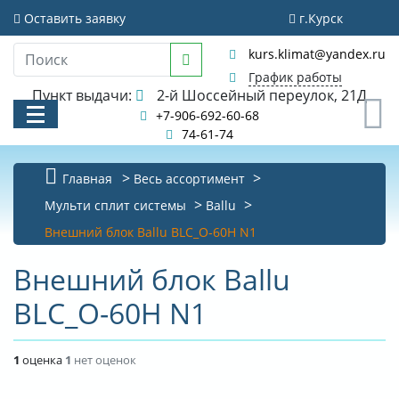
Оставить заявку
г.Курск
kurs.klimat@yandex.ru
График работы
Пункт выдачи:
2-й Шоссейный переулок, 21Д
0
+7-906-692-60-68
74-61-74
Главная
Весь ассортимент
КАТАЛОГ
Мульти сплит системы
Ballu
Внешний блок Ballu BLC_O-60H N1
АКЦИИ И РАСПРОДАЖИ
Внешний блок Ballu
УСЛУГИ
BLC_O-60H N1
БИБЛИОТЕКА
НОВОСТИ
1
оценка
1
нет оценок
КОНТАКТЫ