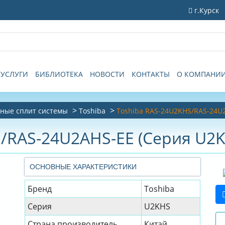
г.Курск
УСЛУГИ
БИБЛИОТЕКА
НОВОСТИ
КОНТАКТЫ
О КОМПАНИ
ные сплит системы
Toshiba
Toshiba RAS-24U2KHS/RAS-24U
/RAS-24U2AHS-EE (Серия U2
ОСНОВНЫЕ ХАРАКТЕРИСТИКИ
Бренд
Toshiba
Серия
U2KHS
Страна производитель
Китай