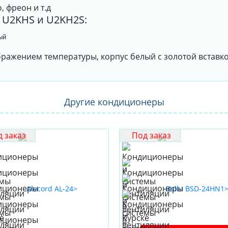
 фреон и т.д
 U2KHS и U2KH2S:
ый
бражением температуры, корпус белый с золотой вставко
Другие кондиционеры
 заказ
Под заказ