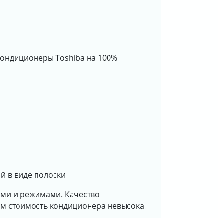
 кондиционеры Toshiba на 100%
й в виде полоски
ями и режимами. Качество
том стоимость кондиционера невысока.