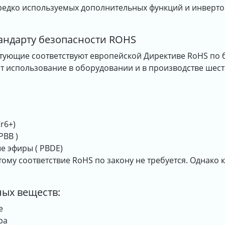
 редко используемых дополнительных функций и инверто
тандарту безопасности ROHS
тующие соответствуют европейской Директиве RoHS по б
 использование в оборудовании и в производстве шест
r6+)
PBB )
 эфиры ( PBDE)
этому соответствие RoHS по закону не требуется. Однако
ных веществ:
е
ра