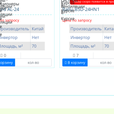
Товар скоро появится в пр
ord AL-24
Ballu BSD-24HN1
по запросу
Цена по запросу
Производитель
Китай
Производитель
Кита
Инвертор
Нет
Инвертор
Нет
Площадь, м²
70
Площадь, м²
70
0
7
корзину
В корзину