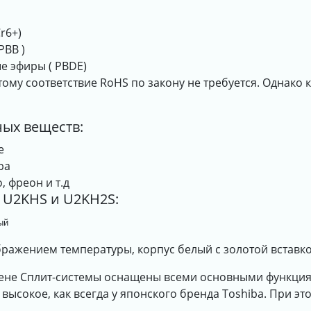
r6+)
PBB )
 эфиры ( PBDE)
этому соответствие RoHS по закону не требуется. Однако
ных веществ:
е
ра
 фреон и т.д
 U2KHS и U2KH2S:
ый
бражением температуры, корпус белый с золотой вставко
цене Сплит-системы оснащены всеми основными функци
ысокое, как всегда у японского бренда Toshiba. При э