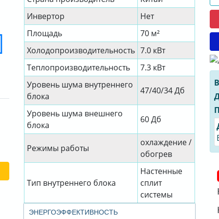
Инвертор
Нет
Площадь
70 м²
Холодопроизводительность
7.0 кВт
Теплопроизводительность
7.3 кВт
В
Уровень шума внутреннего
47/40/34 Дб
Д
блока
П
Уровень шума внешнего
60 Дб
блока
охлаждение /
Режимы работы
обогрев
Настенные
Тип внутреннего блока
сплит
системы
ЭНЕРГОЭФФЕКТИВНОСТЬ