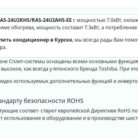
RAS-24U2KHS/RAS-24U2AHS-EE
с мощностью 7.0кВт, охла
име обогрева, мощность составит 7.3кВт, а потребление 
пить кондиционер в Курске
, мы всегда рады Вам пом
ра.
цене Сплит-системы оснащены всеми основными функци
ысокое, как всегда у японского бренда Toshiba. При э
 редко используемых дополнительных функций и инверто
тандарту безопасности ROHS
тующие соответ- ствуют европейской Директиве RoHS по
 использование в оборудовании и в производстве шест