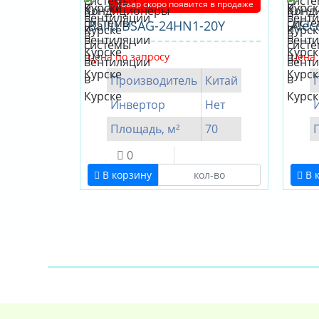
Товар скоро появится в продаже
Ballu BSAG-24HN1-20Y
Alec
Цена по запросу
Цена 
Производитель
Китай
Инвертор
Нет
Площадь, м²
70
0
В корзину
В 