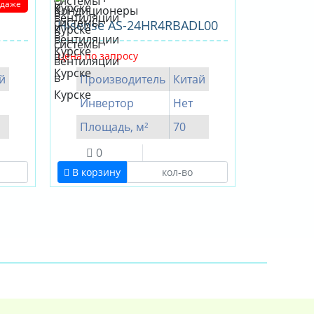
одаже
Hisense AS-24HR4RBADL00
Цена по запросу
й
Производитель
Китай
Инвертор
Нет
Площадь, м²
70
0
В корзину