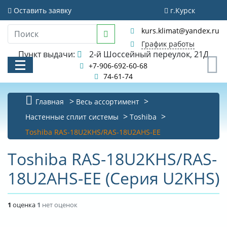
Оставить заявку
г.Курск
kurs.klimat@yandex.ru
График работы
Пункт выдачи:
2-й Шоссейный переулок, 21Д
0
+7-906-692-60-68
74-61-74
Главная
Весь ассортимент
КАТАЛОГ
Настенные сплит системы
Toshiba
Toshiba RAS-18U2KHS/RAS-18U2AHS-EE
АКЦИИ И РАСПРОДАЖИ
Toshiba RAS-18U2KHS/RAS-
УСЛУГИ
18U2AHS-EE (Серия U2KHS)
БИБЛИОТЕКА
НОВОСТИ
1
оценка
1
нет оценок
КОНТАКТЫ