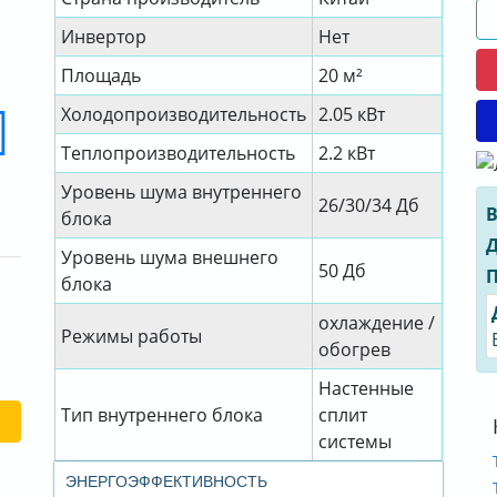
Инвертор
Нет
Площадь
20 м²
Холодопроизводительность
2.05 кВт
Теплопроизводительность
2.2 кВт
Уровень шума внутреннего
26/30/34 Дб
В
блока
Д
Уровень шума внешнего
50 Дб
П
блока
охлаждение /
Режимы работы
обогрев
Настенные
Тип внутреннего блока
сплит
системы
ЭНЕРГОЭФФЕКТИВНОСТЬ