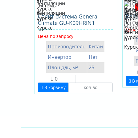
Сплит-система General
Ball
Climate GU-K09HRIN1
Цена 
Цена по запросу
Производитель
Китай
Инвертор
Нет
Площадь, м²
25
0
В 
В корзину