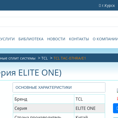
г.Курск
УСЛУГИ
БИБЛИОТЕКА
НОВОСТИ
КОНТАКТЫ
О КОМПАНИ
ные сплит системы
TCL
TCL TAC-07HRA/E1
ерия ELITE ONE)
ОСНОВНЫЕ ХАРАКТЕРИСТИКИ
Бренд
TCL
Серия
ELITE ONE
Страна производитель
Китай