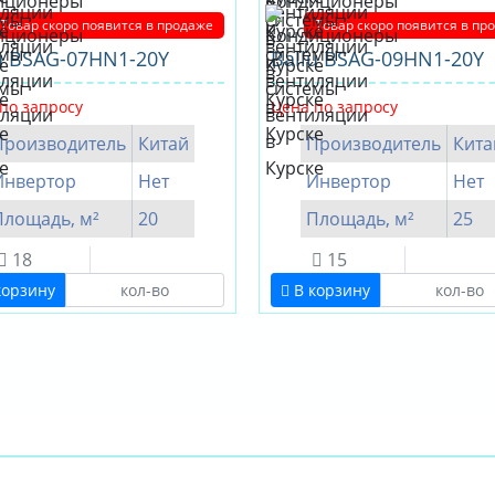
Товар скоро появится в продаже
Товар скоро появится в пр
u BSAG-07HN1-20Y
Ballu BSAG-09HN1-20Y
по запросу
Цена по запросу
Производитель
Китай
Производитель
Кита
Инвертор
Нет
Инвертор
Нет
Площадь, м²
20
Площадь, м²
25
18
15
корзину
В корзину