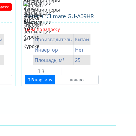
одаже
General Climate GU-А09HR
Цена по запросу
й
Производитель
Китай
Инвертор
Нет
Площадь, м²
25
3
В корзину