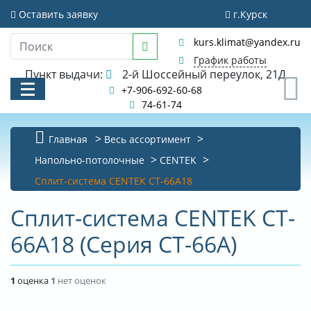
Оставить заявку
г.Курск
kurs.klimat@yandex.ru
График работы
Пункт выдачи:
2-й Шоссейный переулок, 21Д
0
+7-906-692-60-68
74-61-74
Главная
Весь ассортимент
КАТАЛОГ
Напольно-потолочные
CENTEK
Сплит-система CENTEK CT-66A18
АКЦИИ И РАСПРОДАЖИ
Сплит-система CENTEK CT-
УСЛУГИ
66A18 (Серия CT-66A)
БИБЛИОТЕКА
НОВОСТИ
1
оценка
1
нет оценок
КОНТАКТЫ