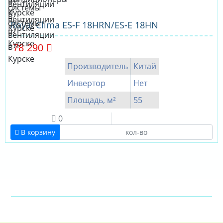
Royal Clima ES-F 18HRN/ES-E 18HN
78 290
Производитель
Китай
Инвертор
Нет
Площадь, м²
55
0
В корзину