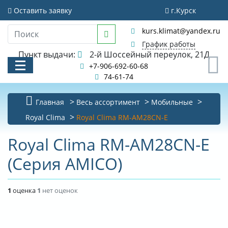
Оставить заявку
г.Курск
kurs.klimat@yandex.ru
График работы
Пункт выдачи:
2-й Шоссейный переулок, 21Д
0
+7-906-692-60-68
74-61-74
Главная
Весь ассортимент
Мобильные
КАТАЛОГ
Royal Clima
Royal Clima RM-AM28CN-E
АКЦИИ И РАСПРОДАЖИ
Royal Clima RM-AM28CN-E
(Серия AMICO)
УСЛУГИ
БИБЛИОТЕКА
1
оценка
1
нет оценок
НОВОСТИ
КОНТАКТЫ