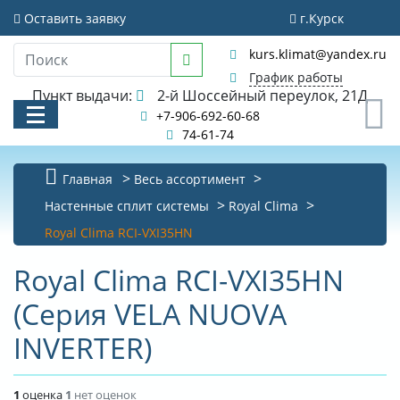
Оставить заявку
г.Курск
kurs.klimat@yandex.ru
График работы
Пункт выдачи:
2-й Шоссейный переулок, 21Д
0
+7-906-692-60-68
74-61-74
Главная
Весь ассортимент
КАТАЛОГ
Настенные сплит системы
Royal Clima
Royal Clima RCI-VXI35HN
АКЦИИ И РАСПРОДАЖИ
Royal Clima RCI-VXI35HN
УСЛУГИ
(Серия VELA NUOVA
БИБЛИОТЕКА
INVERTER)
НОВОСТИ
КОНТАКТЫ
1
оценка
1
нет оценок