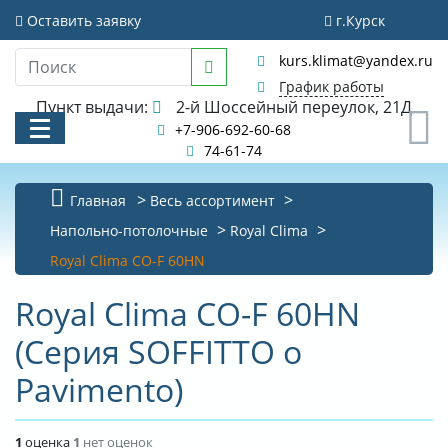
Оставить заявку
г.Курск
kurs.klimat@yandex.ru
График работы
Пункт выдачи:
2-й Шоссейный переулок, 21Д
0
+7-906-692-60-68
74-61-74
Главная
Весь ассортимент
КАТАЛОГ
Напольно-потолочные
Royal Clima
Royal Clima CO-F 60HN
АКЦИИ И РАСПРОДАЖИ
Royal Clima CO-F 60HN
УСЛУГИ
(Серия SOFFITTO o
БИБЛИОТЕКА
Pavimento)
НОВОСТИ
КОНТАКТЫ
1
оценка
1
нет оценок