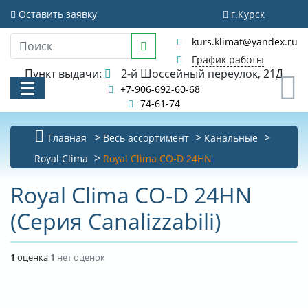
Оставить заявку
г.Курск
kurs.klimat@yandex.ru
График работы
Пункт выдачи:
2-й Шоссейный переулок, 21Д
0
+7-906-692-60-68
74-61-74
Главная
Весь ассортимент
Канальные
КАТАЛОГ
Royal Clima
Royal Clima CO-D 24HN
АКЦИИ И РАСПРОДАЖИ
Royal Clima CO-D 24HN
(Серия Canalizzabili)
УСЛУГИ
БИБЛИОТЕКА
1
оценка
1
нет оценок
НОВОСТИ
КОНТАКТЫ