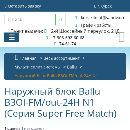
Оставить заявку
г.Курск
kurs.klimat@yandex.ru
График работы
Пункт выдачи:
2-й Шоссейный переулок, 21Д
0
+7-906-692-60-68
74-61-74
Главная
Весь ассортимент
КАТАЛОГ
Мульти сплит системы
Ballu
Наружный блок Ballu B3OI-FM/out-24H N1
АКЦИИ И РАСПРОДАЖИ
Наружный блок Ballu
УСЛУГИ
B3OI-FM/out-24H N1
БИБЛИОТЕКА
(Серия Super Free Match)
НОВОСТИ
КОНТАКТЫ
1
оценка
1
нет оценок