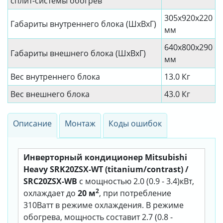
сплит-системы обогрев
305x920x220
Габариты внутреннего блока (ШхВхГ)
мм
640x800x290
Габариты внешнего блока (ШхВхГ)
мм
Вес внутреннего блока
13.0 Кг
Вес внешнего блока
43.0 Кг
Описание
Монтаж
Коды ошибок
Инверторный кондиционер Mitsubishi
Heavy SRK20ZSX-WT (titanium/contrast) /
SRC20ZSX-WB
с мощностью 2.0 (0.9 - 3.4)кВт,
2
охлаждает до
20 м
, при потребление
310Ватт в режиме охлаждения. В режиме
обогрева, мощность составит 2.7 (0.8 -