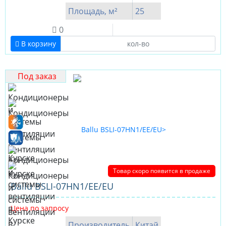
Площадь, м²
25
0
В корзину
Под заказ
Товар скоро появится в продаже
Ballu BSLI-07HN1/EE/EU
Цена по запросу
Производитель
Китай