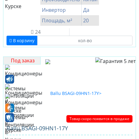
Инвертор
Да
Площадь, м²
20
24
В корзину
Под заказ
Товар скоро появится в продаже
Ballu BSAGI-09HN1-17Y