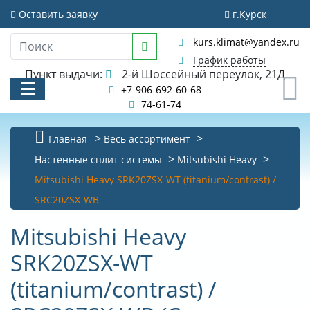
Оставить заявку
г.Курск
kurs.klimat@yandex.ru
График работы
Пункт выдачи:
2-й Шоссейный переулок, 21Д
0
+7-906-692-60-68
74-61-74
Главная
Весь ассортимент
КАТАЛОГ
Настенные сплит системы
Mitsubishi Heavy
Mitsubishi Heavy SRK20ZSX-WT (titanium/contrast) /
АКЦИИ И РАСПРОДАЖИ
SRC20ZSX-WB
УСЛУГИ
Mitsubishi Heavy
БИБЛИОТЕКА
SRK20ZSX-WT
НОВОСТИ
(titanium/contrast) /
КОНТАКТЫ