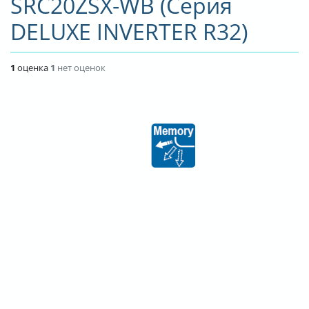
SRC20ZSX-WB (Серия
О КОМПАНИИ
DELUXE INVERTER R32)
ДОСТАВКА
1
оценка
1
нет оценок
ОПЛАТА