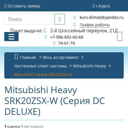
Оставить заявку
г.Курск
kurs.klimat@yandex.ru
График работы
Пункт выдачи:
2-й Шоссейный переулок, 21Д
0
+7-906-692-60-68
74-61-74
Главная
Весь ассортимент
КАТАЛОГ
Настенные сплит системы
Mitsubishi Heavy
Mitsubishi Heavy SRK20ZSX-W
АКЦИИ И РАСПРОДАЖИ
Mitsubishi Heavy
УСЛУГИ
SRK20ZSX-W (Серия DC
БИБЛИОТЕКА
DELUXE)
НОВОСТИ
КОНТАКТЫ
1
оценка
1
нет оценок