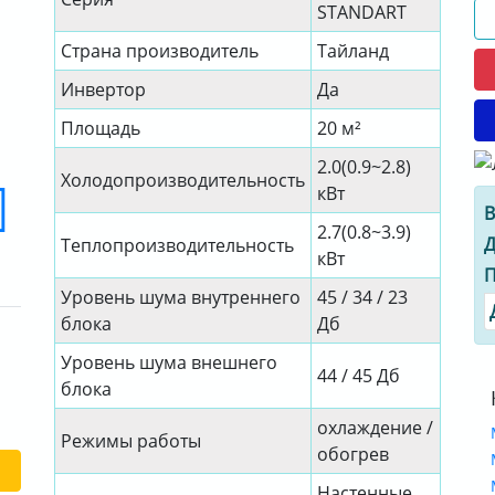
STANDART
Страна производитель
Тайланд
Инвертор
Да
Площадь
20 м²
2.0(0.9~2.8)
Холодопроизводительность
кВт
В
2.7(0.8~3.9)
Д
Теплопроизводительность
кВт
П
Уровень шума внутреннего
45 / 34 / 23
блока
Дб
Уровень шума внешнего
44 / 45 Дб
блока
охлаждение /
Режимы работы
обогрев
Настенные