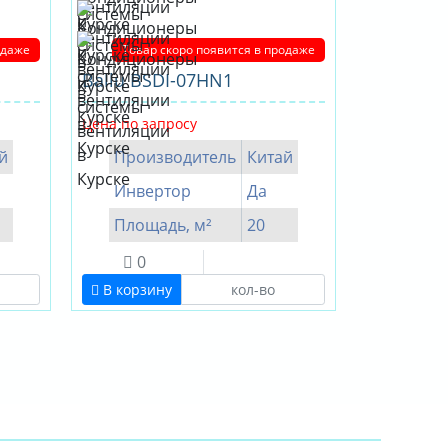
одаже
Товар скоро появится в продаже
Ballu BSDI-07HN1
Цена по запросу
й
Производитель
Китай
Инвертор
Да
Площадь, м²
20
0
В корзину