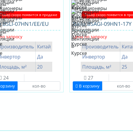
Товар скоро появится в продаже
Товар скоро появится в пр
u BSLI-07HN1/EE/EU
Ballu BSAGI-09HN1-17Y
по запросу
Цена по запросу
Производитель
Китай
Производитель
Кита
Инвертор
Да
Инвертор
Да
Площадь, м²
20
Площадь, м²
25
24
27
корзину
В корзину