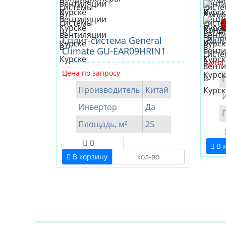
Сплит-система General
Ball
Climate GU-EAR09HRIN1
Цена 
Цена по запросу
Производитель
Китай
Инвертор
Да
Площадь, м²
25
0
В 
В корзину