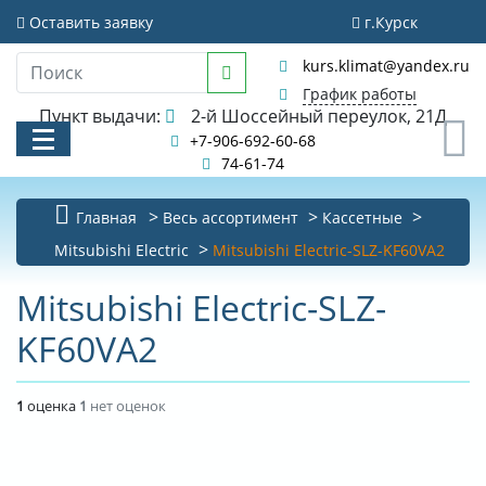
Оставить заявку
г.Курск
kurs.klimat@yandex.ru
График работы
Пункт выдачи:
2-й Шоссейный переулок, 21Д
0
+7-906-692-60-68
74-61-74
Главная
Весь ассортимент
Кассетные
КАТАЛОГ
Mitsubishi Electric
Mitsubishi Electric-SLZ-KF60VA2
АКЦИИ И РАСПРОДАЖИ
Mitsubishi Electric-SLZ-
KF60VA2
УСЛУГИ
БИБЛИОТЕКА
1
оценка
1
нет оценок
НОВОСТИ
КОНТАКТЫ