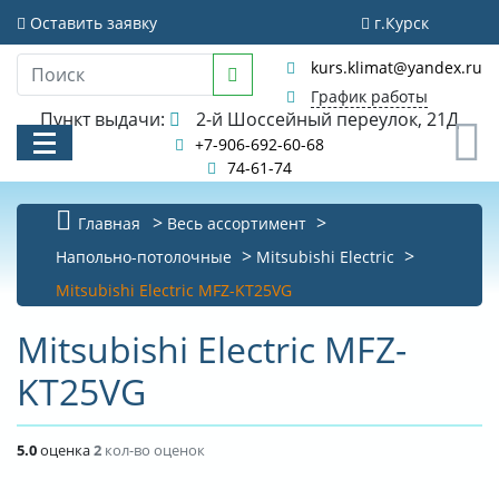
Оставить заявку
г.Курск
kurs.klimat@yandex.ru
График работы
Пункт выдачи:
2-й Шоссейный переулок, 21Д
0
+7-906-692-60-68
74-61-74
Главная
Весь ассортимент
КАТАЛОГ
Напольно-потолочные
Mitsubishi Electric
Mitsubishi Electric MFZ-KT25VG
АКЦИИ И РАСПРОДАЖИ
Mitsubishi Electric MFZ-
УСЛУГИ
KT25VG
БИБЛИОТЕКА
НОВОСТИ
5.0
оценка
2
кол-во оценок
КОНТАКТЫ